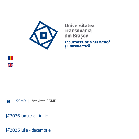
|
SSMR
|
Activitati SSMR
2026
ianuarie
- iu
nie
2025 iulie -
d
ecembrie