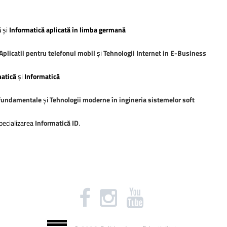
ă
și
Informatică aplicată în limba germană
 Aplicatii pentru telefonul mobil
și
Tehnologii Internet in E-Business
atică
și
Informatică
 fundamentale
și
Tehnologii moderne în ingineria sistemelor soft
specializarea
Informatică ID
.