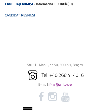
CANDIDAȚI ADMIȘI
- Informatică
CU TAXĂ (ID)
CANDIDA
Ț
I RESPIN
Ș
I
Str. Iuliu Maniu, nr. 50, 500091, Brașov
Tel: +40 268 414016
E-mail:
f-mi@unitbv.ro