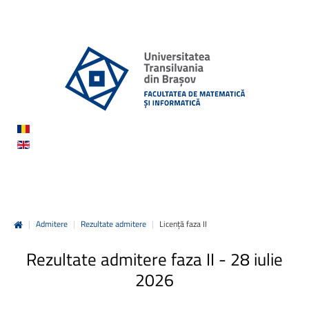
|
Admitere
|
Rezultate admitere
|
Licență faza II
Rezultate
admitere
faza
II
-
28
iulie
2026