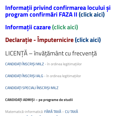
Informații privind confirmarea locului și
program confirmări FAZA II
(click aici)
Informații cazare
(click aici)
Declarație - Împuternicire
(
click aici
)
LICENȚĂ
–
învățământ
cu
frecvență
CANDIDAȚI ÎNSCRIȘI MILZ
-
în ordinea legitimațiilor
CANDIDAȚI ÎNSCRIȘI IALG
-
în ordinea legitimațiilor
CANDIDAȚI SPECIALI ÎNSCRIȘI MILZ
CANDIDAȚI ADMIȘI – pe programe de studii
Matematică-informatică
FĂRĂ TAXĂ
–
CU TAXĂ