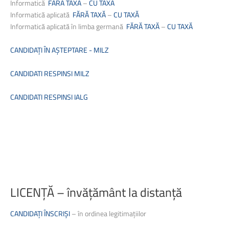
Informatică
FĂRĂ TAXĂ
–
CU TAXĂ
Informatică aplicată
FĂRĂ TAXĂ
–
CU TAXĂ
Informatică aplicată în limba germană
FĂRĂ TAXĂ
–
CU TAXĂ
CANDIDAȚI ÎN AȘTEPTARE
- MILZ
CANDIDATI RESPINSI MILZ
CANDIDATI RESPINSI IALG
LICENȚĂ
–
învățământ
la
distanță
CANDIDAȚI ÎNSCRIȘI
–
în ordinea legitimațiilor