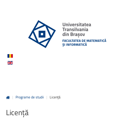
|
Programe de studii
|
Licență
Licență