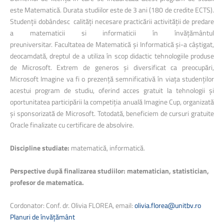
este Matematică. Durata studiilor este de 3 ani (180 de credite ECTS).
Studenții dobândesc calități necesare practicării activității de predare
a matematicii si informaticii în învățământul
preuniversitar. Facultatea de Matematică şi Informatică şi-a câştigat,
deocamdată, dreptul de a utiliza în scop didactic tehnologiile produse
de Microsoft. Extrem de generos şi diversificat ca preocupări,
Microsoft Imagine va fi o prezență semnificativă în viața studenților
acestui program de studiu, oferind acces gratuit la tehnologii şi
oportunitatea participării la competiția anuală Imagine Cup, organizată
şi sponsorizată de Microsoft. Totodată, beneficiem de cursuri gratuite
Oracle finalizate cu certificare de absolvire.
Discipline studiate:
matematică, informatică.
Perspective după finalizarea studiilor: matematician, statistician,
profesor de matematica.
Cordonator: Conf. dr. Olivia FLOREA, email:
olivia.florea@unitbv.ro
Planuri de învățământ